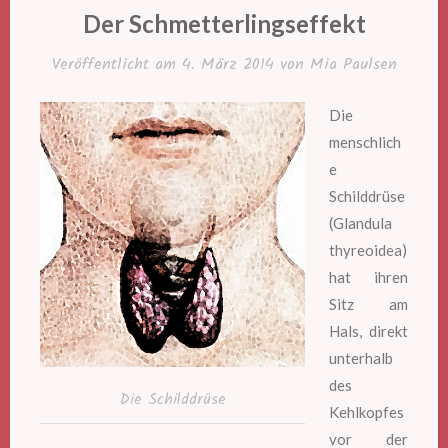
IN
Der Schmetterlingseffekt
Veröffentlicht am
4. März 2014
von
Mia Paulsen
Die
menschlich
e
Schilddrüse
(Glandula
thyreoidea)
hat ihren
Sitz am
Hals, direkt
unterhalb
des
Die Schilddrüse
Kehlkopfes
vor der