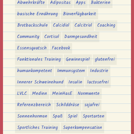
Abwehrkräfte
Adipositas
Apps
Bakterien
basische Ernährung
Bioverfügbarkeit
Brotbackschule
Calcidiol
Calcitriol
Coaching
Community
Cortisol
Darmgesundheit
Essensquatsch
Facebook
Funktionales Training
Gewinnspiel
glutenfrei
humankompetent
Immunsystem
Industrie
Innerer Schweinehund
Insulin
lactosefrei
LVLC
Medien
MeinHasE
Normwerte
Referenzbereich
Schilddrüse
sojafrei
Sonnenhormon
Spaß
Spiel
Sportarten
Sportliches Training
Superkompensation