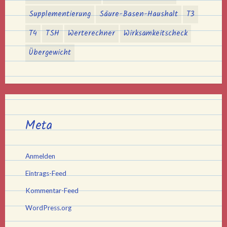
Supplementierung
Säure-Basen-Haushalt
T3
T4
TSH
Werterechner
Wirksamkeitscheck
Übergewicht
Meta
Anmelden
Eintrags-Feed
Kommentar-Feed
WordPress.org