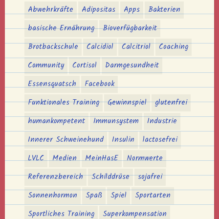
Abwehrkräfte
Adipositas
Apps
Bakterien
basische Ernährung
Bioverfügbarkeit
Brotbackschule
Calcidiol
Calcitriol
Coaching
Community
Cortisol
Darmgesundheit
Essensquatsch
Facebook
Funktionales Training
Gewinnspiel
glutenfrei
humankompetent
Immunsystem
Industrie
Innerer Schweinehund
Insulin
lactosefrei
LVLC
Medien
MeinHasE
Normwerte
Referenzbereich
Schilddrüse
sojafrei
Sonnenhormon
Spaß
Spiel
Sportarten
Sportliches Training
Superkompensation