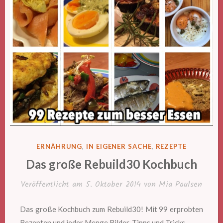
VERÖFFENTLICHT
ERNÄHRUNG
,
IN EIGENER SACHE
,
REZEPTE
IN
Das große Rebuild30 Kochbuch
Veröffentlicht am
5. Oktober 2014
von
Mia Paulsen
Das große Kochbuch zum Rebuild30! Mit 99 erprobten
Rezepten und jeder Menge Bilder, Tipps und Tricks.