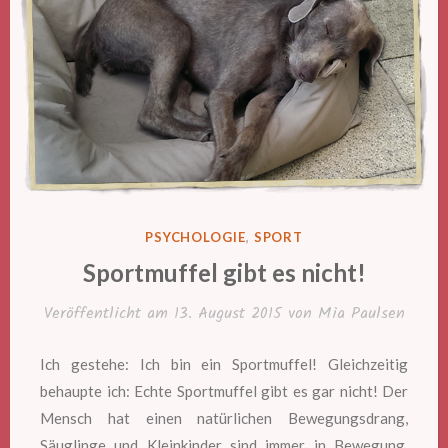
VERÖFFENTLICHT
PSYCHOLOGIE
,
SPORT
IN
Sportmuffel gibt es nicht!
Veröffentlicht am
13. August 2015
von
Mia Paulsen
Ich gestehe: Ich bin ein Sportmuffel! Gleichzeitig
behaupte ich: Echte Sportmuffel gibt es gar nicht! Der
Mensch hat einen natürlichen Bewegungsdrang,
Säuglinge und Kleinkinder sind immer in Bewegung.