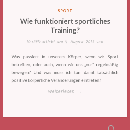
VERÖFFENTLICHT
SPORT
IN
Wie funktioniert sportliches
Training?
Veröffentlicht am
4. August 2015
von
Was passiert in unserem Körper, wenn wir Sport
betreiben, oder auch, wenn wir uns „nur“ regelmäßig
bewegen? Und was muss ich tun, damit tatsächlich
positive körperliche Veränderungen eintreten?
„Wie
weiterlesen
→
funktioniert
sportliches
Training?“