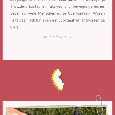
Trotzdem kostet ein aktives und bewegungsreiches
Leben so viele Menschen echte Überwindung. Woran
liegt das? “Ich bin eben ein Sportmuffel” antworten da
viele.
„Sportmuffel
weiterlesen
→
gibt
es
nicht!“