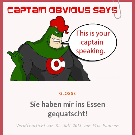
VERÖFFENTLICHT
GLOSSE
IN
Sie haben mir ins Essen
gequatscht!
Veröffentlicht am
31. Juli 2015
von
Mia Paulsen