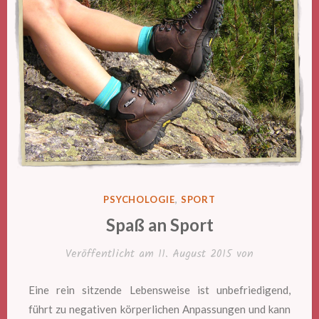
VERÖFFENTLICHT
PSYCHOLOGIE
,
SPORT
IN
Spaß an Sport
Veröffentlicht am
11. August 2015
von
Eine rein sitzende Lebensweise ist unbefriedigend,
führt zu negativen körperlichen Anpassungen und kann