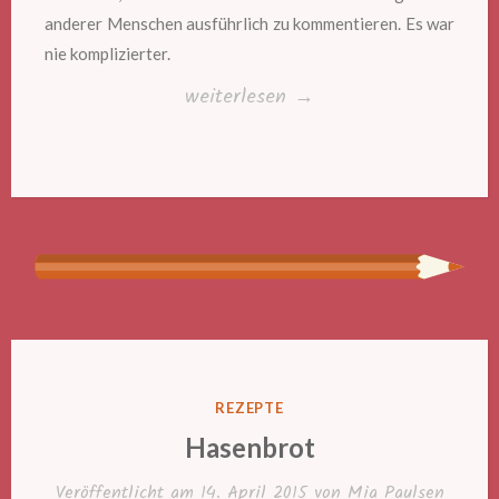
anderer Menschen ausführlich zu kommentieren. Es war
nie komplizierter.
„Sie
weiterlesen
→
haben
mir
ins
Essen
gequatscht!“
VERÖFFENTLICHT
REZEPTE
IN
Hasenbrot
Veröffentlicht am
14. April 2015
von
Mia Paulsen