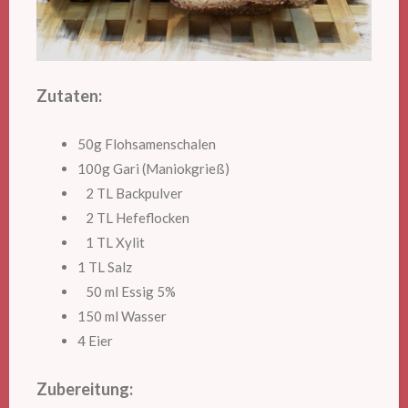
Zutaten:
50g Flohsamenschalen
100g Gari (Maniokgrieß)
2 TL Backpulver
2 TL Hefeflocken
1 TL Xylit
1 TL Salz
50 ml Essig 5%
150 ml Wasser
4 Eier
Zubereitung: