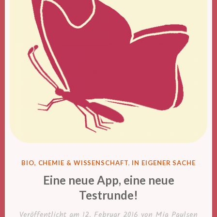
VERÖFFENTLICHT
BIO, CHEMIE & WISSENSCHAFT
,
IN EIGENER SACHE
IN
Eine neue App, eine neue
Testrunde!
Veröffentlicht am
12. Februar 2016
von
Mia Paulsen