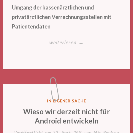
Umgang der kassenärztlichen und
privatärztlichen Verrechnungsstellen mit
Patientendaten
„Laborergebnisse
weiterlesen
→
im
Netz
–
Datenschutz
statt
gläserner
VERÖFFENTLICHT
IN EIGENER SACHE
Patient“
IN
Wieso wir derzeit nicht für
Android entwickeln
Veröffentlicht am
22. April 2014
von
Mia Paulsen