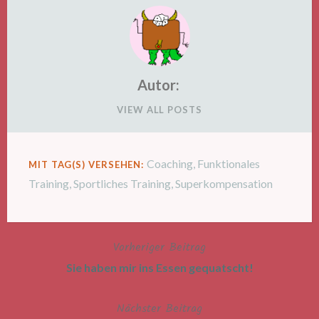
Autor:
VIEW ALL POSTS
Coaching
,
Funktionales
MIT TAG(S) VERSEHEN:
Training
,
Sportliches Training
,
Superkompensation
Vorheriger Beitrag
Beitragsnavigation
Sie haben mir ins Essen gequatscht!
Nächster Beitrag