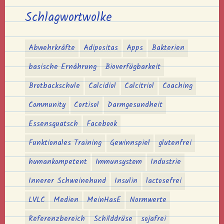
Schlagwortwolke
Abwehrkräfte
Adipositas
Apps
Bakterien
basische Ernährung
Bioverfügbarkeit
Brotbackschule
Calcidiol
Calcitriol
Coaching
Community
Cortisol
Darmgesundheit
Essensquatsch
Facebook
Funktionales Training
Gewinnspiel
glutenfrei
humankompetent
Immunsystem
Industrie
Innerer Schweinehund
Insulin
lactosefrei
LVLC
Medien
MeinHasE
Normwerte
Referenzbereich
Schilddrüse
sojafrei