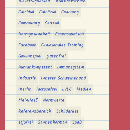
Bioverfügbarkeit
Brotbackschule
Calcidiol
Calcitriol
Coaching
Community
Cortisol
Darmgesundheit
Essensquatsch
Facebook
Funktionales Training
Gewinnspiel
glutenfrei
humankompetent
Immunsystem
Industrie
Innerer Schweinehund
Insulin
lactosefrei
LVLC
Medien
MeinHasE
Normwerte
Referenzbereich
Schilddrüse
sojafrei
Sonnenhormon
Spaß