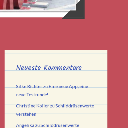
Neueste Kommentare
Silke Richter
zu
Eine neue App, eine
neue Testrunde!
Christine Koller
zu
Schilddrüsenwerte
verstehen
Angelika
zu
Schilddrüsenwerte