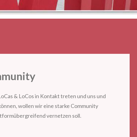
munity
LoCas & LoCos in Kontakt treten und uns und
können, wollen wir eine starke Community
attformübergreifend vernetzen soll.