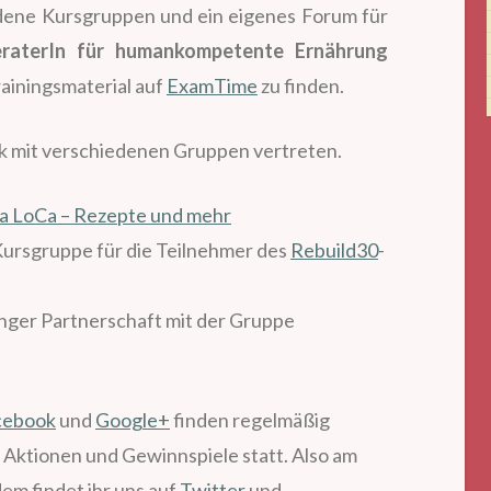
edene Kursgruppen und ein eigenes Forum für
eraterIn für humankompetente Ernährung
rainingsmaterial auf
ExamTime
zu finden.
ok mit verschiedenen Gruppen vertreten.
da LoCa – Rezepte und mehr
Kursgruppe für die Teilnehmer des
Rebuild30
-
enger Partnerschaft mit der Gruppe
cebook
und
Google+
finden regelmäßig
e Aktionen und Gewinnspiele statt. Also am
em findet ihr uns auf
Twitter
und