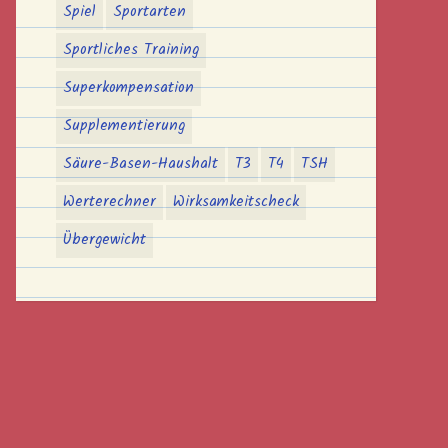
Spiel
Sportarten
Sportliches Training
Superkompensation
Supplementierung
Säure-Basen-Haushalt
T3
T4
TSH
Werterechner
Wirksamkeitscheck
Übergewicht