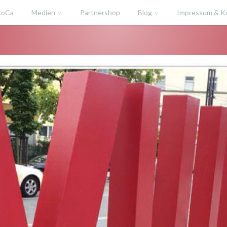
 LoCa
Medien
Partnershop
Blog
Impressum & K