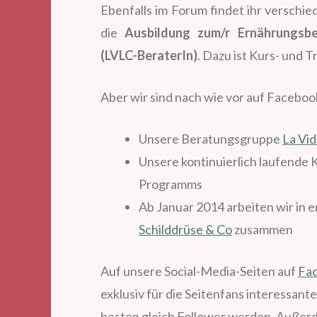
Ebenfalls im Forum findet ihr verschi
die
Ausbildung zum/r Ernährungsb
(LVLC-BeraterIn)
. Dazu ist Kurs- und T
Aber wir sind nach wie vor auf Facebo
Unsere Beratungsgruppe
La Vi
Unsere kontinuierlich laufende 
Programms
Ab Januar 2014 arbeiten wir in 
Schilddrüse & Co
zusammen
Auf unsere Social-Media-Seiten auf
Fa
exklusiv für die Seitenfans interessant
besten gleich Follower werden. Außerd